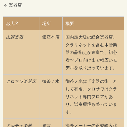
🔹 楽器店
お店名
場所
概要
山野楽器
銀座本店
国内最大級の総合楽器店。
クラリネットを含む木管楽
器の品揃えが豊富で、初心
者〜プロ向けまで幅広いモ
デルを取り扱っています。
クロサワ楽器店
御茶ノ水
御茶ノ水は「楽器の街」と
して有名。クロサワはクラ
リネット専門フロアがあ
り、試奏環境も整っていま
す。
ドルチェ楽器
東京
海外メーカーの正規輸入代