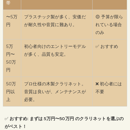
帯
〜5万
プラスチック製が多く、安価だ
🟡 予算が限ら
円
が耐久性や音質に難あり。
れている場合
のみ
5万
初心者向けのエントリーモデル
✅ おすすめ
円〜
が多く、品質も安定。
50万
円
50万
プロ仕様の木製クラリネット。
❌ 初心者には
円以
音質は良いが、メンテナンスが
不要
上
必要。
✅
おすすめ: まずは 5万円〜
50万円 のクラリネットを選ぶの
がベスト！