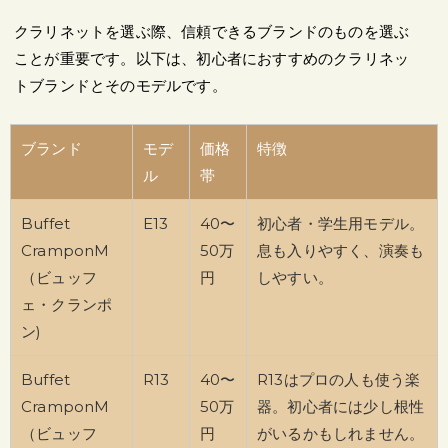
クラリネットを選ぶ際、信頼できるブランドのものを選ぶ
ことが重要です。以下は、初心者におすすめのクラリネッ
トブランドとそのモデルです。
ブランド
モデ
価格
特徴
ル
帯
Buffet
E13
40〜
初心者・学生用モデル。
CramponM
50万
息も入りやすく、演奏も
（ビュッフ
円
しやすい。
ェ・クランポ
ン)
Buffet
R13
40〜
R13はプロの人も使う楽
CramponM
50万
器。初心者には少し根性
（ビュッフ
円
がいるかもしれません。