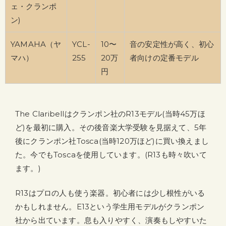
ェ・クランポ
ン)
YAMAHA（ヤ
YCL-
10〜
音の安定性が高く、初心
マハ）
255
20万
者向けの定番モデル
円
The Claribellはクランポン社のR13モデル(当時45万ほ
ど)を最初に購入。その後音楽大学受験を見据えて、5年
後にクランポン社Tosca(当時120万ほど)に買い換えまし
た。今でもToscaを使用しています。(R13も時々吹いて
ます。)
R13はプロの人も使う楽器。初心者には少し根性がいる
かもしれません。E13という学生用モデルがクランポン
社から出ています。息も入りやすく、演奏もしやすいた